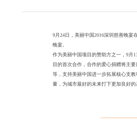
9月24日，美丽中国2016深圳慈善
晚宴。
作为美丽中国项目的赞助方之一，9月
目的首次合作，合作的爱心捐赠将主要用
等，支持美丽中国进一步拓展核心支教
量，为城市最好的未来打下更加良好的
_________________