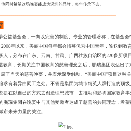
，他同时希望这场晚宴能成为深圳的品牌，每年传承下去。
_________________________________________________________
益
助学公益基金会，一向以完善的制度、专业的管理著称，在基金会中
。2008年以来，美丽中国每年都会招募优秀中国青年，输送到
0多人，分布在广东、云南、甘肃、广西壮族自治区的220多所项
基层教育，长期关注中国教育的慈善理念之后，鹏瑞集团表达出了
出席了当天的慈善晚宴，并表示深受触动。“美丽中国”项目这种
追求有着异曲同工之处。不管是集团为城市精英人群打造的顶级人
都是在以自己的方式去创造理想城市，去推动和影响国家教育事
之一的鹏瑞集团在晚宴中与其他受邀者达成了慈善的共同理念，希
城市未来力量的关注。