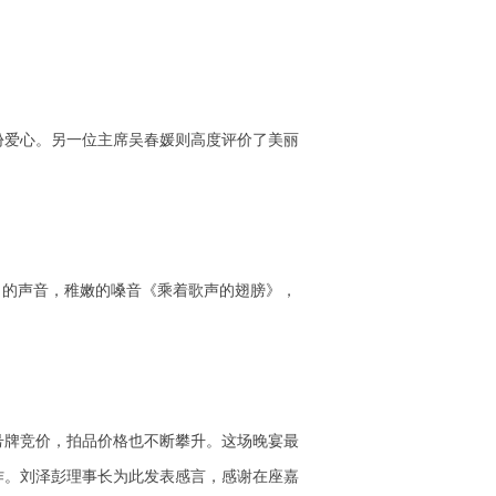
份爱心。另一位主席吴春媛则高度评价了美丽
》的声音，稚嫩的嗓音《乘着歌声的翅膀》，
号牌竞价，拍品价格也不断攀升。这场晚宴最
作。刘泽彭理事长为此发表感言，感谢在座嘉