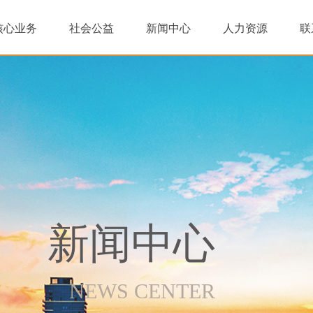
核心业务
社会公益
新闻中心
人力资源
联
新闻中心
NEWS CENTER