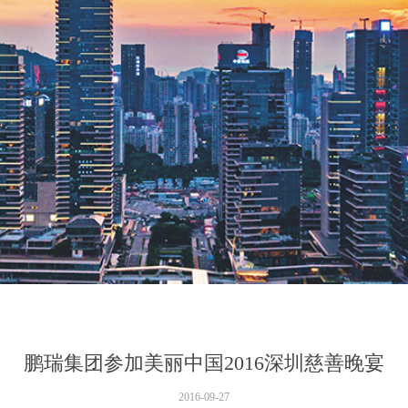
鹏瑞集团参加美丽中国2016深圳慈善晚宴
2016-09-27