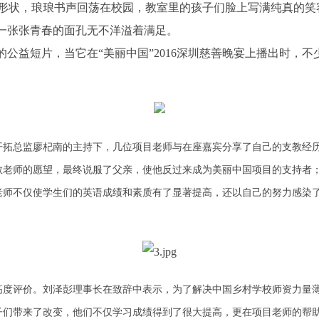
形状，琅琅书声回荡在校园，教室里的孩子们脸上写满纯真的笑
，一张张青春的面孔无不洋溢着满足。
的公益短片，当它在“美丽中国”2016深圳慈善晚宴上播出时，
开拓总监廖杞南的主持下，几位项目老师与在座嘉宾分享了自己的支教经
教老师的愿望，最终说服了父亲，使他反过来成为美丽中国项目的支持者
老师不仅使学生们的英语成绩和素质有了显著提高，还以自己的努力感染了
高度评价。刘泽彭理事长在致辞中表示，为了解决中国乡村学校师资力量
子们带来了改变，他们不仅学习成绩得到了很大提高，更在项目老师的帮