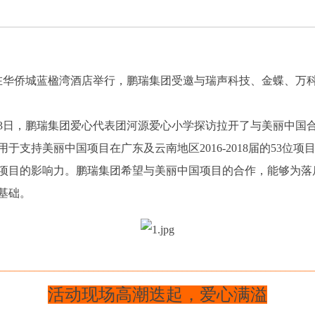
晚宴在华侨城蓝楹湾酒店举行，鹏瑞集团受邀与瑞声科技、金蝶、
13日，鹏瑞集团爱心代表团河源爱心小学探访拉开了与美丽中国
于支持美丽中国项目在广东及云南地区2016-2018届的53位
项目的影响力。鹏瑞集团希望与美丽中国项目的合作，能够为落
基础。
________________________________________________________________
活动现场高潮迭起，爱心满溢