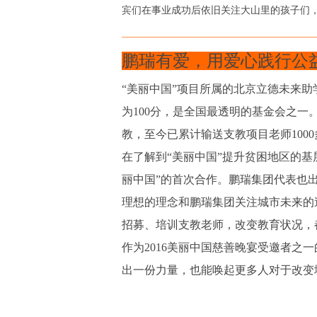
宾们在事业成功后依旧关注大山里的孩子们
_______________________________________
鹏瑞有爱，用爱心践行公
“美丽中国”项目所属的北京立德未来
为100分，是全国最透明的基金会之一
教，至今已累计输送支教项目老师100
在了解到“美丽中国”提升贫困地区的
丽中国”的首次合作。鹏瑞集团代表也
理想的理念和鹏瑞集团关注城市未来的
招募、培训支教老师，改变教育状况，
作为2016美丽中国慈善晚宴受邀者
出一份力量，也能唤起更多人对于改变